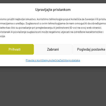
Upravljajte pristankom
bismo pružili najbolje iskustvo, koristimo tehnologije poput kolačića za čuvanje i/ili prist
ormacijama o uređaju. Suglasnost s ovim tehnologijama će nam omogućiti da obrađujemo
atke kao što su ponašanje pri pregledavanju ili jedinstveni ID-ovi na ovoj web stranici.
ristanak ili povlačenje suglasnosti može negativno utjecati na određene karakteristike i
kcije.
Prihvati
Zabrani
Pogledaj postavke
Pravila o korištenju kolačića
Zaštita podataka