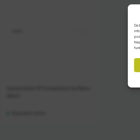
Da 
inf
pod
Nep
fun
Casted Solid TIP Competition by Marko
Sikirić
Raspoloživo odmah