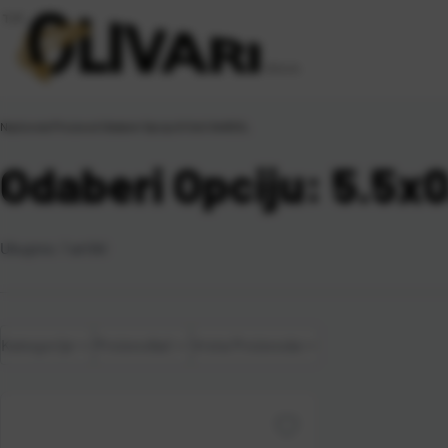
Naslovna
\
Proizvod Odaberi Opciju
\
5.5x0.8x800L
Odaberi Opciju: 5.5x
Ukupno:
1
artikl
Kategorije
Proizvođač
Vrsta Proizvoda