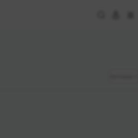
PRIJAVA POSTOJEĆIH KORISNIKA
E-mail ili
*
Zadano
Sortiranje
korisničko
ime
Najviša
Lozinka
*
cijena
Najniža
cijena
Zapamti me na ovom uređaju
Naziv A-
Prijavite se
Z