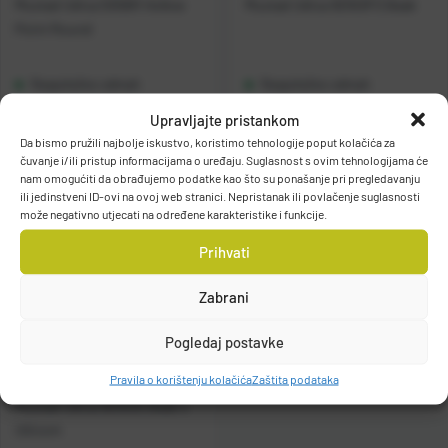
Mustad Udica 530BR Hollow
Mustad Udica 92553FS Beak
Point Round
Raspoloživo odmah
Raspoloživo odmah
Upravljajte pristankom
Vidi detalje
Vidi detalje
Da bismo pružili najbolje iskustvo, koristimo tehnologije poput kolačića za
čuvanje i/ili pristup informacijama o uređaju. Suglasnost s ovim tehnologijama će
nam omogućiti da obrađujemo podatke kao što su ponašanje pri pregledavanju
ili jedinstveni ID-ovi na ovoj web stranici. Nepristanak ili povlačenje suglasnosti
može negativno utjecati na određene karakteristike i funkcije.
Prihvati
Zabrani
Pogledaj postavke
Pravila o korištenju kolačića
Zaštita podataka
Mustad Udica 92553S Beak s
Ušicom