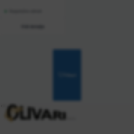
Raspoloživo odmah
Vidi detalje
Filteri