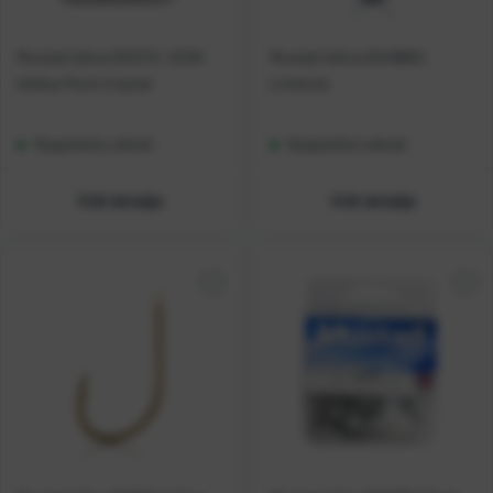
Mustad Udica 00221C-220A
Mustad Udica 00496BU
Hollow Point Crystal
Limerick
Raspoloživo odmah
Raspoloživo odmah
Vidi detalje
Vidi detalje