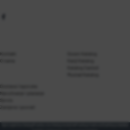
Kontakt
Gosen Katalog
O nama
Kanji Katalog
Katalog Casted
Mustad Katalog
Dostava i isporuka
Naručivanje i plaćanje
Servis
Zamjene i povrati
Opći uvjeti korištenja
Pravila o korištenju kolačića
Pravila privatnosti
Zaštita podataka