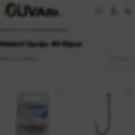
Naslovna
\
Proizvod Odaberi Opciju
\
#5 50pcs
Odaberi Opciju: #5 50pcs
Zadano
Ukupno:
5
artikala
Sortiranje
Najviša
cijena
Najniža
cijena
Naziv A-
Z
Naziv Z-
A