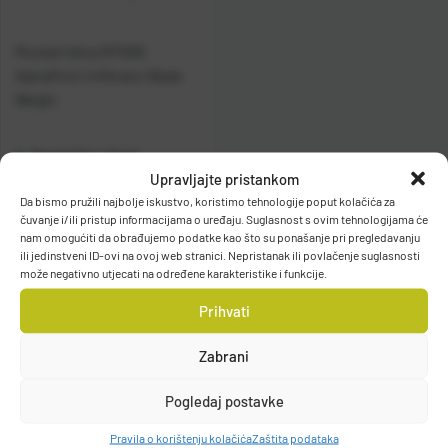
Mustad Udica 91700B
AlphaPoint Infiltrator Blade
Weight
Raspoloživo odmah
Upravljajte pristankom
Da bismo pružili najbolje iskustvo, koristimo tehnologije poput kolačića za
Vidi detalje
čuvanje i/ili pristup informacijama o uređaju. Suglasnost s ovim tehnologijama će
nam omogućiti da obrađujemo podatke kao što su ponašanje pri pregledavanju
ili jedinstveni ID-ovi na ovoj web stranici. Nepristanak ili povlačenje suglasnosti
može negativno utjecati na određene karakteristike i funkcije.
Prihvati
Zabrani
Filteri
Pogledaj postavke
Pravila o korištenju kolačića
Zaštita podataka