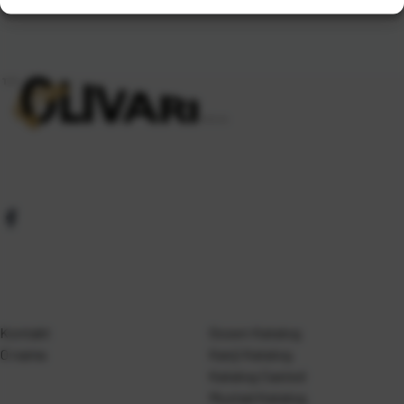
Kontakt
Gosen Katalog
O nama
Kanji Katalog
Katalog Casted
Mustad Katalog