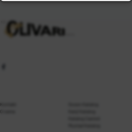
Kontakt
Gosen Katalog
O nama
Kanji Katalog
Katalog Casted
Mustad Katalog