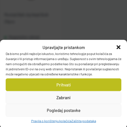
Mustad Ball Jig Head Bulk
25pcs
Raspoloživo odmah
Upravljajte pristankom
Vidi detalje
Da bismo pružili najbolje iskustvo, koristimo tehnologije poput kolačića za
čuvanje i/ili pristup informacijama o uređaju. Suglasnost s ovim tehnologijama će
nam omogućiti da obrađujemo podatke kao što su ponašanje pri pregledavanju
ili jedinstveni ID-ovi na ovoj web stranici. Nepristanak ili povlačenje suglasnosti
može negativno utjecati na određene karakteristike i funkcije.
Prihvati
Zabrani
Filteri
Pogledaj postavke
Pravila o korištenju kolačića
Zaštita podataka