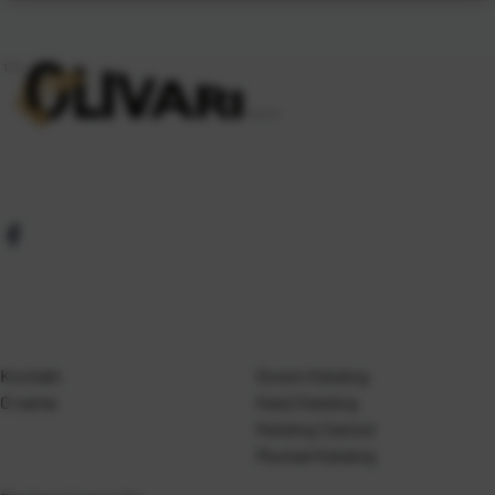
Kontakt
Gosen Katalog
O nama
Kanji Katalog
Katalog Casted
Mustad Katalog