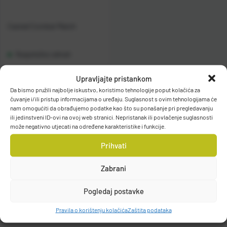
Casted Combat Match
Raspoloživo odmah
Upravljajte pristankom
Vidi detalje
Da bismo pružili najbolje iskustvo, koristimo tehnologije poput kolačića za
čuvanje i/ili pristup informacijama o uređaju. Suglasnost s ovim tehnologijama će
nam omogućiti da obrađujemo podatke kao što su ponašanje pri pregledavanju
ili jedinstveni ID-ovi na ovoj web stranici. Nepristanak ili povlačenje suglasnosti
može negativno utjecati na određene karakteristike i funkcije.
Prihvati
Filteri
Zabrani
Pogledaj postavke
Pravila o korištenju kolačića
Zaštita podataka