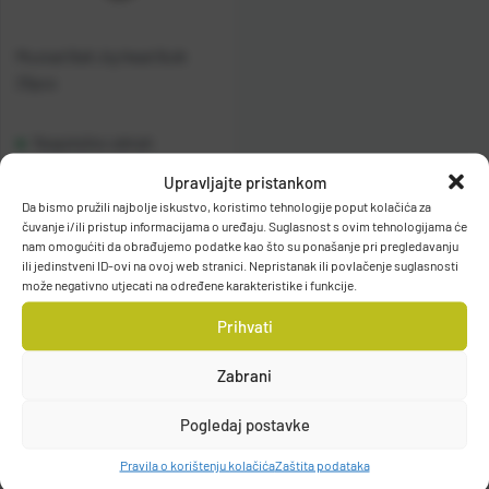
Mustad Ball Jig Head Bulk
25pcs
Raspoloživo odmah
Upravljajte pristankom
Vidi detalje
Da bismo pružili najbolje iskustvo, koristimo tehnologije poput kolačića za
čuvanje i/ili pristup informacijama o uređaju. Suglasnost s ovim tehnologijama će
nam omogućiti da obrađujemo podatke kao što su ponašanje pri pregledavanju
ili jedinstveni ID-ovi na ovoj web stranici. Nepristanak ili povlačenje suglasnosti
može negativno utjecati na određene karakteristike i funkcije.
Prihvati
Zabrani
Filteri
Pogledaj postavke
Pravila o korištenju kolačića
Zaštita podataka