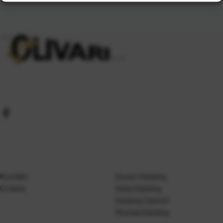
Kontakt
Gosen Katalog
O nama
Kanji Katalog
Katalog Casted
Mustad Katalog