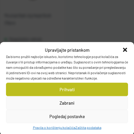
Mustad Ball Jig Head Bulk
25pcs
Raspoloživo odmah
Upravljajte pristankom
Vidi detalje
Da bismo pružili najbolje iskustvo, koristimo tehnologije poput kolačića za
čuvanje i/ili pristup informacijama o uređaju. Suglasnost s ovim tehnologijama će
nam omogućiti da obrađujemo podatke kao što su ponašanje pri pregledavanju
ili jedinstveni ID-ovi na ovoj web stranici. Nepristanak ili povlačenje suglasnosti
može negativno utjecati na određene karakteristike i funkcije.
Prihvati
Zabrani
Filteri
Pogledaj postavke
Pravila o korištenju kolačića
Zaštita podataka