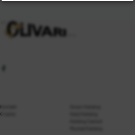
Kontakt
Gosen Katalog
O nama
Kanji Katalog
Katalog Casted
Mustad Katalog