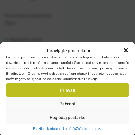
Mustad Ball Jig Head Bulk
25pcs
Raspoloživo odmah
Upravljajte pristankom
Vidi detalje
Da bismo pružili najbolje iskustvo, koristimo tehnologije poput kolačića za
čuvanje i/ili pristup informacijama o uređaju. Suglasnost s ovim tehnologijama će
nam omogućiti da obrađujemo podatke kao što su ponašanje pri pregledavanju
ili jedinstveni ID-ovi na ovoj web stranici. Nepristanak ili povlačenje suglasnosti
može negativno utjecati na određene karakteristike i funkcije.
Prihvati
Zabrani
Filteri
Pogledaj postavke
Pravila o korištenju kolačića
Zaštita podataka