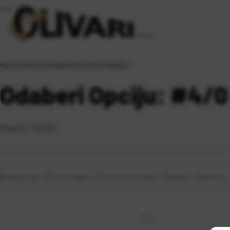
Naslovna
\
Proizvod Odaberi Opciju
\
#4/0 3g 25pcs
Odaberi Opciju: #4/0
Ukupno:
1
artikl
Kategorije
Proizvođač
Vrsta Proizvoda
Težina
Veličina