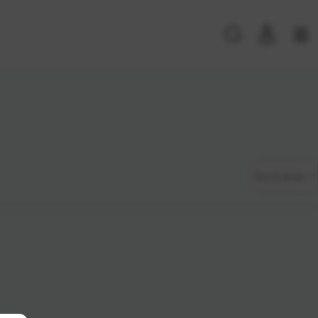
PRIJAVA POSTOJEĆIH KORISNIKA
E-mail ili
*
Zadano
Sortiranje
korisničko
ime
Najviša
Lozinka
*
cijena
Najniža
cijena
Zapamti me na ovom uređaju
Naziv A-
Prijavite se
Z