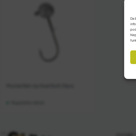
Da 
inf
pod
Nep
fun
Mustad Ball Jig Head Bulk 25pcs
Raspoloživo odmah
Kontakt