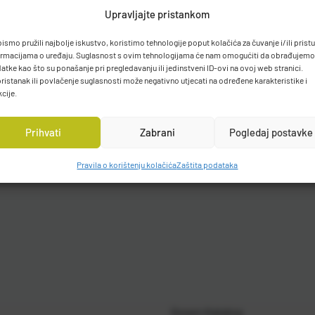
Upravljajte pristankom
bismo pružili najbolje iskustvo, koristimo tehnologije poput kolačića za čuvanje i/ili prist
ormacijama o uređaju. Suglasnost s ovim tehnologijama će nam omogućiti da obrađujemo
atke kao što su ponašanje pri pregledavanju ili jedinstveni ID-ovi na ovoj web stranici.
ristanak ili povlačenje suglasnosti može negativno utjecati na određene karakteristike i
kcije.
Prihvati
Zabrani
Pogledaj postavke
Pravila o korištenju kolačića
Zaštita podataka
Gosen Katalog