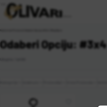
Naslovna
\
Proizvod Odaberi Opciju
\
#3x4 35kg 8pcs
Odaberi Opciju: #3x4
Ukupno:
1
artikl
Kategorije
Istaknuto
Proizvođač
Vrsta Proizvoda
Velič