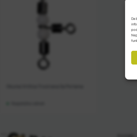
Da 
inf
pod
Nep
fun
Okuma Vrtilica Trostrana Sa Perlama
Raspoloživo odmah
Kontakt