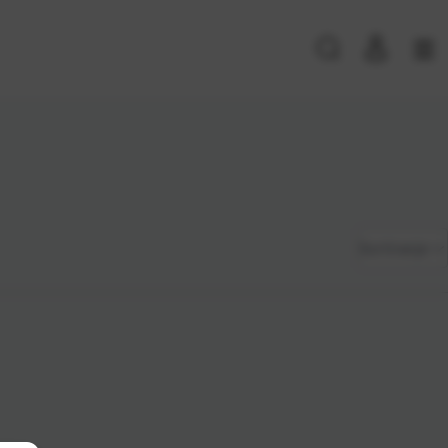
PRIJAVA POSTOJEĆIH KORISNIKA
E-mail ili
*
Zadano
Sortiranje
korisničko
ime
Najviša
Lozinka
*
cijena
Najniža
cijena
Zapamti me na ovom uređaju
Naziv A-
Prijavite se
Z