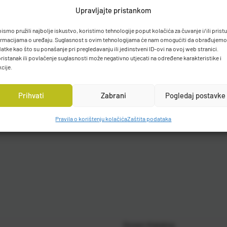
Upravljajte pristankom
bismo pružili najbolje iskustvo, koristimo tehnologije poput kolačića za čuvanje i/ili prist
ormacijama o uređaju. Suglasnost s ovim tehnologijama će nam omogućiti da obrađujemo
atke kao što su ponašanje pri pregledavanju ili jedinstveni ID-ovi na ovoj web stranici.
ristanak ili povlačenje suglasnosti može negativno utjecati na određene karakteristike i
kcije.
Prihvati
Zabrani
Pogledaj postavke
Pravila o korištenju kolačića
Zaštita podataka
Gosen Katalog