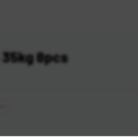
 35kg 8pcs
ina