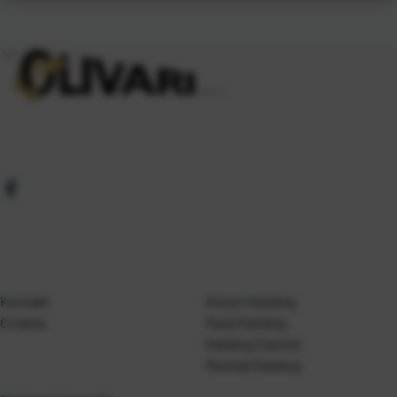
Kontakt
Gosen Katalog
O nama
Kanji Katalog
Katalog Casted
Mustad Katalog