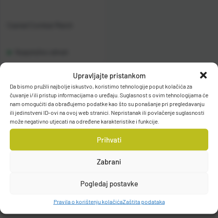
Casted Combat Match
Raspoloživo odmah
Upravljajte pristankom
Vidi detalje
Da bismo pružili najbolje iskustvo, koristimo tehnologije poput kolačića za
čuvanje i/ili pristup informacijama o uređaju. Suglasnost s ovim tehnologijama će
nam omogućiti da obrađujemo podatke kao što su ponašanje pri pregledavanju
ili jedinstveni ID-ovi na ovoj web stranici. Nepristanak ili povlačenje suglasnosti
može negativno utjecati na određene karakteristike i funkcije.
Prihvati
Filteri
Zabrani
Pogledaj postavke
Pravila o korištenju kolačića
Zaštita podataka