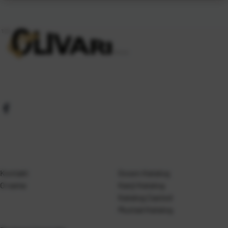
Kontakt
Gosen Katalog
O nama
Kanji Katalog
Katalog Casted
Mustad Katalog