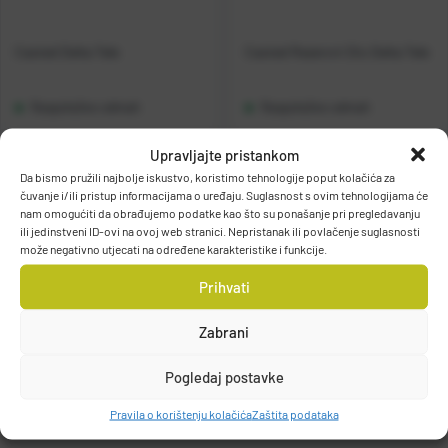
Casted Delta Tele
Casted Rezervni Dio Delta Tele
Raspoloživo odmah
Raspoloživo odmah
Upravljajte pristankom
Vidi detalje
Vidi detalje
Da bismo pružili najbolje iskustvo, koristimo tehnologije poput kolačića za
čuvanje i/ili pristup informacijama o uređaju. Suglasnost s ovim tehnologijama će
nam omogućiti da obrađujemo podatke kao što su ponašanje pri pregledavanju
ili jedinstveni ID-ovi na ovoj web stranici. Nepristanak ili povlačenje suglasnosti
može negativno utjecati na određene karakteristike i funkcije.
Prihvati
Filteri
Zabrani
Pogledaj postavke
Pravila o korištenju kolačića
Zaštita podataka