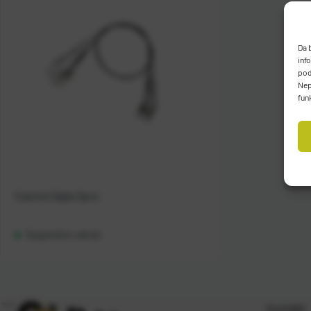
Da 
inf
pod
Nep
fun
Casted Sajla 3pcs
Raspoloživo odmah
Kontakt