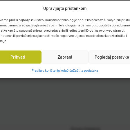
Upravljajte pristankom
bismo pružili najbolje iskustvo, koristimo tehnologije poput kolačića za čuvanje i/ili prist
ormacijama o uređaju. Suglasnost s ovim tehnologijama će nam omogućiti da obrađujemo
atke kao što su ponašanje pri pregledavanju ili jedinstveni ID-ovi na ovoj web stranici.
ristanak ili povlačenje suglasnosti može negativno utjecati na određene karakteristike i
kcije.
Prihvati
Zabrani
Pogledaj postavke
Pravila o korištenju kolačića
Zaštita podataka
Gosen Katalog