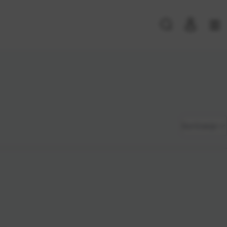
PRIJAVA POSTOJEĆIH KORISNIKA
E-mail ili
*
Zadano
Sortiranje
korisničko
ime
Najviša
Lozinka
*
cijena
Najniža
cijena
Zapamti me na ovom uređaju
Naziv A-
Prijavite se
Z