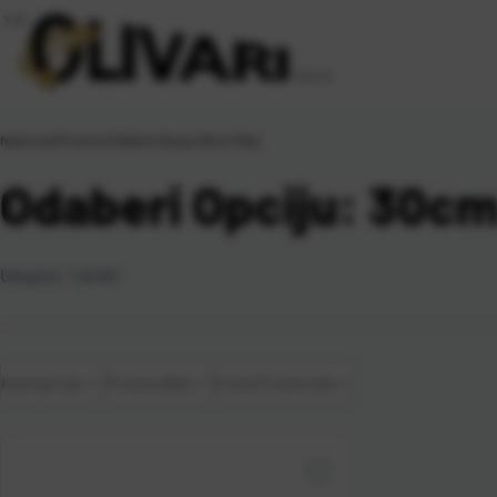
Naslovna
\
Proizvod Odaberi Opciju
\
30cm 15kg
Odaberi Opciju: 30cm
Ukupno:
1
artikl
Kategorije
Proizvođač
Vrsta Proizvoda