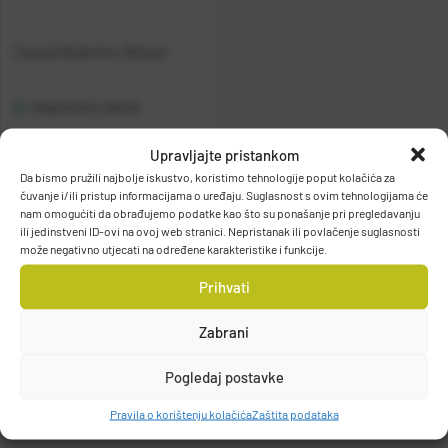
Casted Bolentino Wizard
Raspoloživo odmah
Upravljajte pristankom
Vidi detalje
Da bismo pružili najbolje iskustvo, koristimo tehnologije poput kolačića za
čuvanje i/ili pristup informacijama o uređaju. Suglasnost s ovim tehnologijama će
nam omogućiti da obrađujemo podatke kao što su ponašanje pri pregledavanju
ili jedinstveni ID-ovi na ovoj web stranici. Nepristanak ili povlačenje suglasnosti
može negativno utjecati na određene karakteristike i funkcije.
Prihvati
Filteri
Zabrani
Pogledaj postavke
Pravila o korištenju kolačića
Zaštita podataka