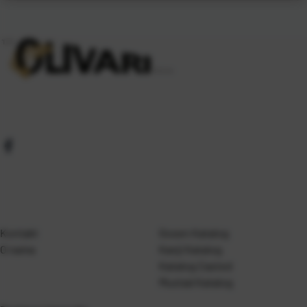
Kontakt
Gosen Katalog
O nama
Kanji Katalog
Katalog Casted
Mustad Katalog