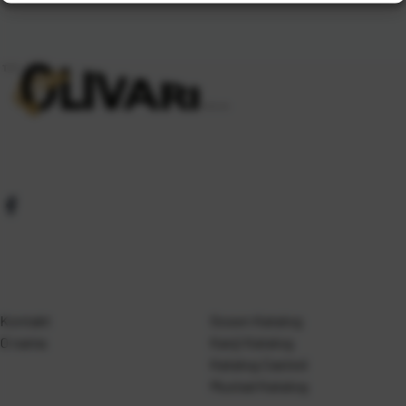
Kontakt
Gosen Katalog
O nama
Kanji Katalog
Katalog Casted
Mustad Katalog