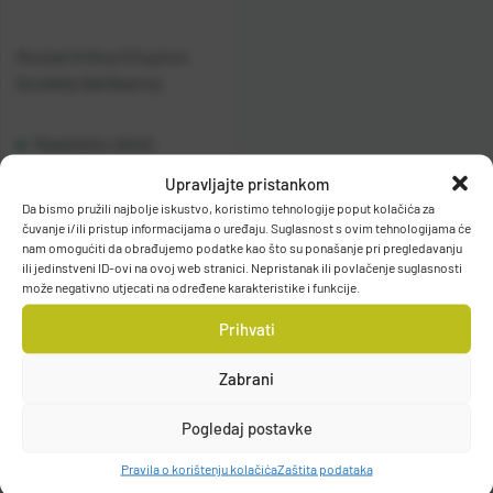
Mustad Vrtilica S Kopčom
Quickklip Ball Bearing
Raspoloživo odmah
Upravljajte pristankom
Vidi detalje
Da bismo pružili najbolje iskustvo, koristimo tehnologije poput kolačića za
čuvanje i/ili pristup informacijama o uređaju. Suglasnost s ovim tehnologijama će
nam omogućiti da obrađujemo podatke kao što su ponašanje pri pregledavanju
ili jedinstveni ID-ovi na ovoj web stranici. Nepristanak ili povlačenje suglasnosti
može negativno utjecati na određene karakteristike i funkcije.
Prihvati
Zabrani
Filteri
Pogledaj postavke
Pravila o korištenju kolačića
Zaštita podataka