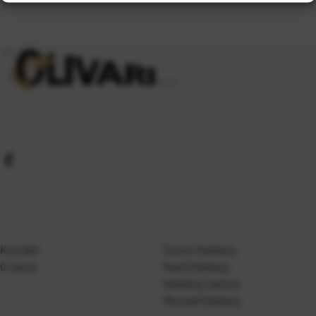
Kontakt
Gosen Katalog
O nama
Kanji Katalog
Katalog Casted
Mustad Katalog