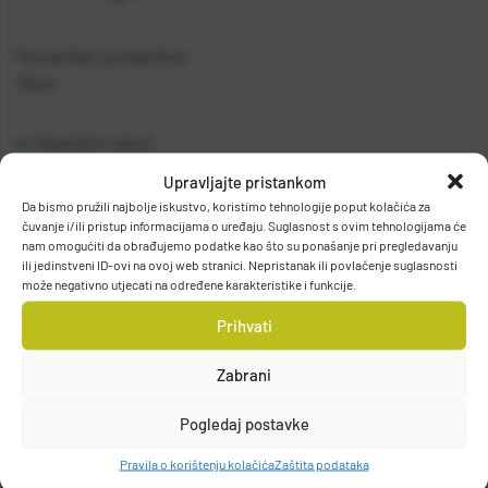
Mustad Ball Jig Head Bulk
25pcs
Raspoloživo odmah
Upravljajte pristankom
Vidi detalje
Da bismo pružili najbolje iskustvo, koristimo tehnologije poput kolačića za
čuvanje i/ili pristup informacijama o uređaju. Suglasnost s ovim tehnologijama će
nam omogućiti da obrađujemo podatke kao što su ponašanje pri pregledavanju
ili jedinstveni ID-ovi na ovoj web stranici. Nepristanak ili povlačenje suglasnosti
može negativno utjecati na određene karakteristike i funkcije.
Prihvati
Zabrani
Filteri
Pogledaj postavke
Pravila o korištenju kolačića
Zaštita podataka