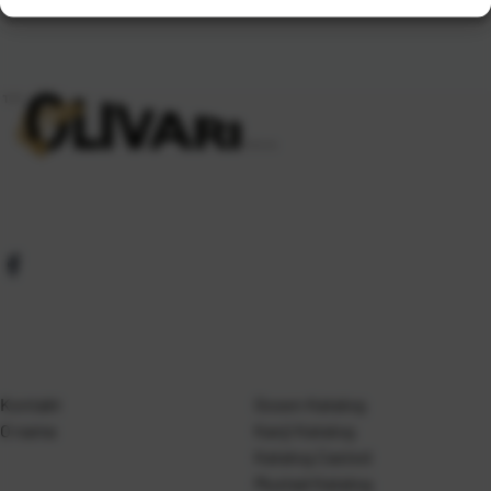
Kontakt
Gosen Katalog
O nama
Kanji Katalog
Katalog Casted
Mustad Katalog