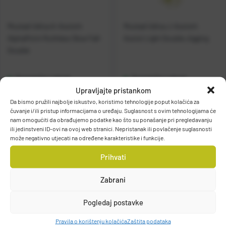
Mustad Udica A-Assist4
Mustad Udica J-Assist4
AlphaPoint Ruthless Slow Fall-
Assist Light Double Jigging
Double
Raspoloživo odmah
Raspoloživo odmah
Upravljajte pristankom
Da bismo pružili najbolje iskustvo, koristimo tehnologije poput kolačića za
Vidi detalje
Vidi detalje
čuvanje i/ili pristup informacijama o uređaju. Suglasnost s ovim tehnologijama će
nam omogućiti da obrađujemo podatke kao što su ponašanje pri pregledavanju
ili jedinstveni ID-ovi na ovoj web stranici. Nepristanak ili povlačenje suglasnosti
može negativno utjecati na određene karakteristike i funkcije.
Prihvati
Zabrani
Filteri
Pogledaj postavke
Pravila o korištenju kolačića
Zaštita podataka