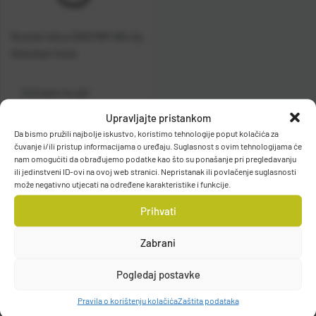
Mustad Udica 32627NP-BN Jig
Aberdeen Hook
Dostupno na upit
Upravljajte pristankom
Vidi detalje
Da bismo pružili najbolje iskustvo, koristimo tehnologije poput kolačića za
čuvanje i/ili pristup informacijama o uređaju. Suglasnost s ovim tehnologijama će
nam omogućiti da obrađujemo podatke kao što su ponašanje pri pregledavanju
ili jedinstveni ID-ovi na ovoj web stranici. Nepristanak ili povlačenje suglasnosti
može negativno utjecati na određene karakteristike i funkcije.
Prihvati
Zabrani
Filteri
Pogledaj postavke
Pravila o korištenju kolačića
Zaštita podataka