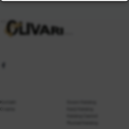
Kontakt
Gosen Katalog
O nama
Kanji Katalog
Katalog Casted
Mustad Katalog