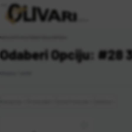
Naslovna
\
Proizvod Odaberi Opciju
\
#28 3pcs
Odaberi Opciju: #28 
Ukupno:
1
artikl
Kategorije
Proizvođač
Vrsta Proizvoda
Veličina