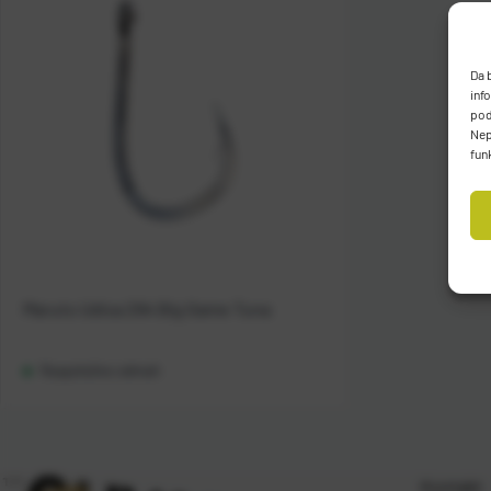
Da 
inf
pod
Nep
fun
Maruto Udica 294 Big Game Tuna
Raspoloživo odmah
Kontakt