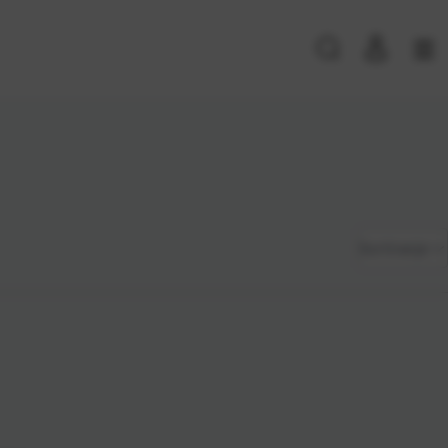
PRIJAVA POSTOJEĆIH KORISNIKA
E-mail ili
*
Zadano
Sortiranje
korisničko
ime
Najviša
Lozinka
*
cijena
Najniža
cijena
Zapamti me na ovom uređaju
Naziv A-
Prijavite se
Z