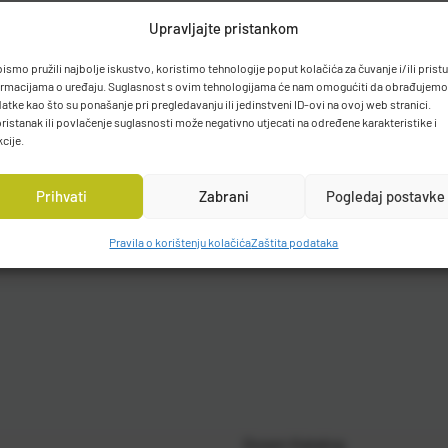
Upravljajte pristankom
bismo pružili najbolje iskustvo, koristimo tehnologije poput kolačića za čuvanje i/ili prist
ormacijama o uređaju. Suglasnost s ovim tehnologijama će nam omogućiti da obrađujemo
atke kao što su ponašanje pri pregledavanju ili jedinstveni ID-ovi na ovoj web stranici.
ristanak ili povlačenje suglasnosti može negativno utjecati na određene karakteristike i
kcije.
Prihvati
Zabrani
Pogledaj postavke
Pravila o korištenju kolačića
Zaštita podataka
Gosen Katalog