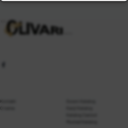
Kontakt
Gosen Katalog
O nama
Kanji Katalog
Katalog Casted
Mustad Katalog