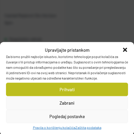
Casted Rezervni Dio Horizon
Spin
Raspoloživo odmah
Upravljajte pristankom
Vidi detalje
Da bismo pružili najbolje iskustvo, koristimo tehnologije poput kolačića za
čuvanje i/ili pristup informacijama o uređaju. Suglasnost s ovim tehnologijama će
nam omogućiti da obrađujemo podatke kao što su ponašanje pri pregledavanju
ili jedinstveni ID-ovi na ovoj web stranici. Nepristanak ili povlačenje suglasnosti
može negativno utjecati na određene karakteristike i funkcije.
Prihvati
Zabrani
Filteri
Pogledaj postavke
Pravila o korištenju kolačića
Zaštita podataka