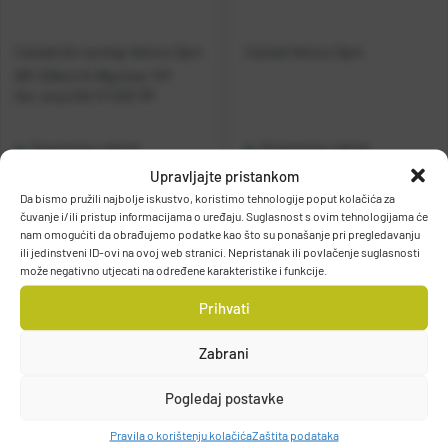
Casted dio za štap Ventus Spin
Casted Ventus Spin
8'6'' 259cm 8-36g 2sec TIP
Kat. broj:
CAS-R 1229 TIP
Raspoloživo odmah
Raspoloživo odmah
Upravljajte pristankom
Da bismo pružili najbolje iskustvo, koristimo tehnologije poput kolačića za
Vidi detalje
Vidi detalje
čuvanje i/ili pristup informacijama o uređaju. Suglasnost s ovim tehnologijama će
nam omogućiti da obrađujemo podatke kao što su ponašanje pri pregledavanju
ili jedinstveni ID-ovi na ovoj web stranici. Nepristanak ili povlačenje suglasnosti
može negativno utjecati na određene karakteristike i funkcije.
Prihvati
Zabrani
Filteri
Pogledaj postavke
Pravila o korištenju kolačića
Zaštita podataka