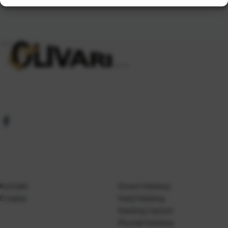
Kontakt
Gosen Katalog
O nama
Kanji Katalog
Katalog Casted
Mustad Katalog