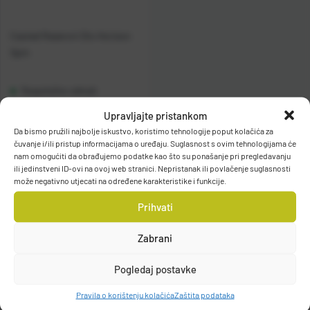
Casted Rezervni Dio Horizon
Spin
Raspoloživo odmah
Upravljajte pristankom
Vidi detalje
Da bismo pružili najbolje iskustvo, koristimo tehnologije poput kolačića za
čuvanje i/ili pristup informacijama o uređaju. Suglasnost s ovim tehnologijama će
nam omogućiti da obrađujemo podatke kao što su ponašanje pri pregledavanju
ili jedinstveni ID-ovi na ovoj web stranici. Nepristanak ili povlačenje suglasnosti
može negativno utjecati na određene karakteristike i funkcije.
Prihvati
Zabrani
Filteri
Pogledaj postavke
Pravila o korištenju kolačića
Zaštita podataka