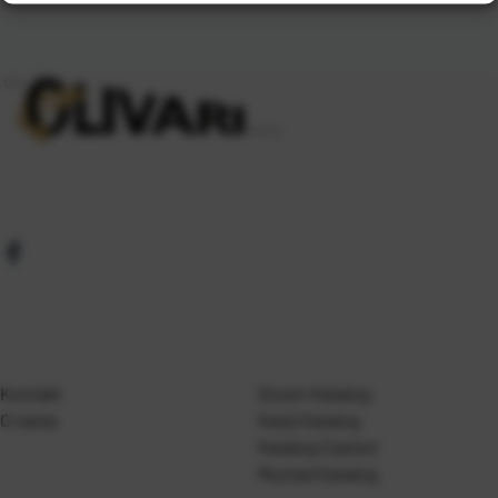
Kontakt
Gosen Katalog
O nama
Kanji Katalog
Katalog Casted
Mustad Katalog