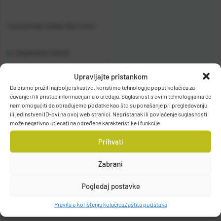
Casted štap Galaxy Spin 2sec
Raspoloživo odmah
Upravljajte pristankom
Vidi detalje
Da bismo pružili najbolje iskustvo, koristimo tehnologije poput kolačića za
čuvanje i/ili pristup informacijama o uređaju. Suglasnost s ovim tehnologijama će
nam omogućiti da obrađujemo podatke kao što su ponašanje pri pregledavanju
ili jedinstveni ID-ovi na ovoj web stranici. Nepristanak ili povlačenje suglasnosti
može negativno utjecati na određene karakteristike i funkcije.
Prihvati
Filteri
Zabrani
Pogledaj postavke
Pravila o korištenju kolačića
Zaštita podataka