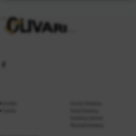
Kontakt
Gosen Katalog
O nama
Kanji Katalog
Katalog Casted
Mustad Katalog