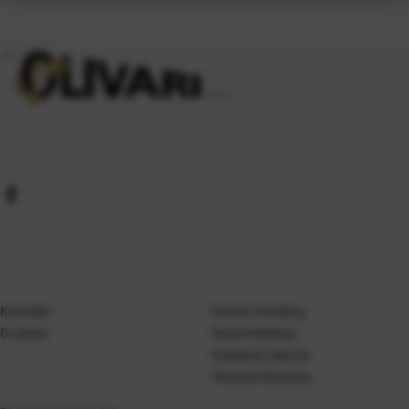
Kontakt
Gosen Katalog
O nama
Kanji Katalog
Katalog Casted
Mustad Katalog