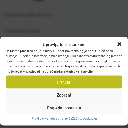
Maruto Udica 9354-R Circle
Raspoloživo odmah
Upravljajte pristankom
Vidi detalje
Da bismo pružili najbolje iskustvo, koristimo tehnologije poput kolačića za
čuvanje i/ili pristup informacijama o uređaju. Suglasnost s ovim tehnologijama će
nam omogućiti da obrađujemo podatke kao što su ponašanje pri pregledavanju
ili jedinstveni ID-ovi na ovoj web stranici. Nepristanak ili povlačenje suglasnosti
može negativno utjecati na određene karakteristike i funkcije.
Prihvati
Filteri
Zabrani
Pogledaj postavke
Pravila o korištenju kolačića
Zaštita podataka