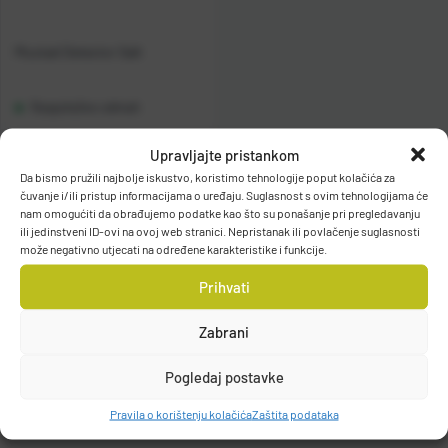
Mustad Detector Salt
Raspoloživo odmah
Upravljajte pristankom
Vidi detalje
Da bismo pružili najbolje iskustvo, koristimo tehnologije poput kolačića za
čuvanje i/ili pristup informacijama o uređaju. Suglasnost s ovim tehnologijama će
nam omogućiti da obrađujemo podatke kao što su ponašanje pri pregledavanju
ili jedinstveni ID-ovi na ovoj web stranici. Nepristanak ili povlačenje suglasnosti
može negativno utjecati na određene karakteristike i funkcije.
Prihvati
Filteri
Zabrani
Pogledaj postavke
Pravila o korištenju kolačića
Zaštita podataka