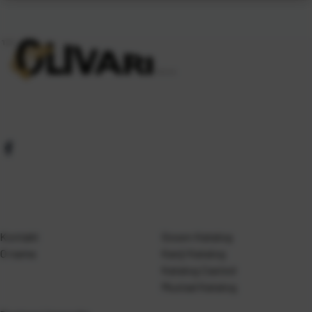
Kontakt
Gosen Katalog
O nama
Kanji Katalog
Katalog Casted
Mustad Katalog