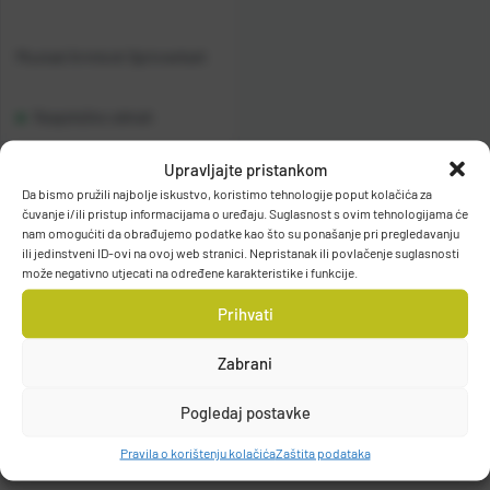
Mustad Armlock Spinnerbait
Raspoloživo odmah
Upravljajte pristankom
Vidi detalje
Da bismo pružili najbolje iskustvo, koristimo tehnologije poput kolačića za
čuvanje i/ili pristup informacijama o uređaju. Suglasnost s ovim tehnologijama će
nam omogućiti da obrađujemo podatke kao što su ponašanje pri pregledavanju
ili jedinstveni ID-ovi na ovoj web stranici. Nepristanak ili povlačenje suglasnosti
može negativno utjecati na određene karakteristike i funkcije.
Prihvati
Filteri
Zabrani
Pogledaj postavke
Pravila o korištenju kolačića
Zaštita podataka