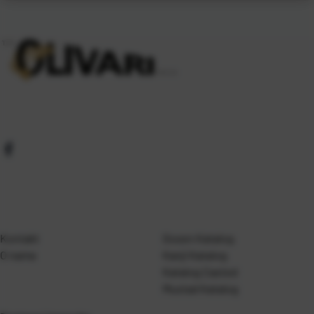
Kontakt
Gosen Katalog
O nama
Kanji Katalog
Katalog Casted
Mustad Katalog