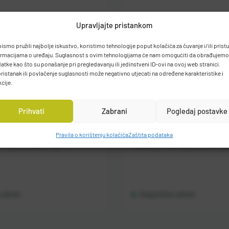
Upravljajte pristankom
bismo pružili najbolje iskustvo, koristimo tehnologije poput kolačića za čuvanje i/ili prist
ormacijama o uređaju. Suglasnost s ovim tehnologijama će nam omogućiti da obrađujemo
atke kao što su ponašanje pri pregledavanju ili jedinstveni ID-ovi na ovoj web stranici.
ristanak ili povlačenje suglasnosti može negativno utjecati na određene karakteristike i
kcije.
Prihvati
Zabrani
Pogledaj postavke
Pravila o korištenju kolačića
Zaštita podataka
Fall Inchiku 2 Spin
Casted Free Fall Inchiku Sp
o odmah
Raspoloživo odmah