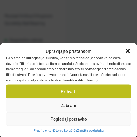
Mustad Vrtilica S Kopčom
Quickklip Ball Bearing
Raspoloživo odmah
Upravljajte pristankom
Vidi detalje
Da bismo pružili najbolje iskustvo, koristimo tehnologije poput kolačića za
čuvanje i/ili pristup informacijama o uređaju. Suglasnost s ovim tehnologijama će
nam omogućiti da obrađujemo podatke kao što su ponašanje pri pregledavanju
ili jedinstveni ID-ovi na ovoj web stranici. Nepristanak ili povlačenje suglasnosti
može negativno utjecati na određene karakteristike i funkcije.
Prihvati
Zabrani
Filteri
Pogledaj postavke
Pravila o korištenju kolačića
Zaštita podataka