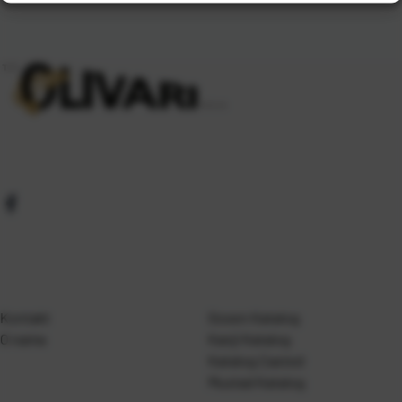
Kontakt
Gosen Katalog
O nama
Kanji Katalog
Katalog Casted
Mustad Katalog