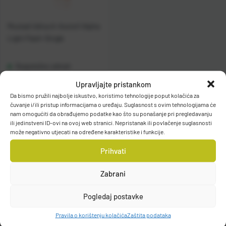
Mustad Udica A-Assist1 Alpha
Light Flash-Single
Raspoloživo odmah
Upravljajte pristankom
Vidi detalje
Da bismo pružili najbolje iskustvo, koristimo tehnologije poput kolačića za
čuvanje i/ili pristup informacijama o uređaju. Suglasnost s ovim tehnologijama će
nam omogućiti da obrađujemo podatke kao što su ponašanje pri pregledavanju
ili jedinstveni ID-ovi na ovoj web stranici. Nepristanak ili povlačenje suglasnosti
može negativno utjecati na određene karakteristike i funkcije.
Prihvati
Zabrani
Filteri
Pogledaj postavke
Pravila o korištenju kolačića
Zaštita podataka