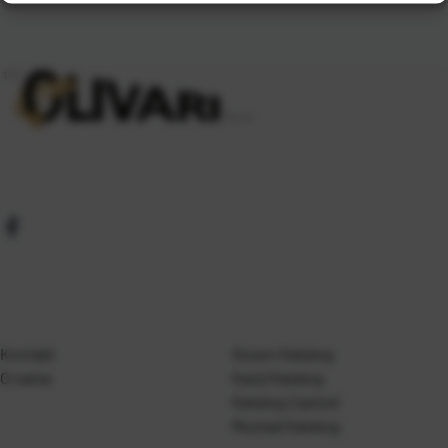
Kontakt
Gosen Katalog
O nama
Kanji Katalog
Katalog Casted
Mustad Katalog