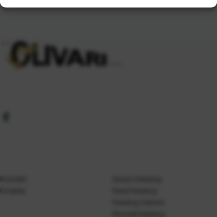
Kontakt
Gosen Katalog
O nama
Kanji Katalog
Katalog Casted
Mustad Katalog