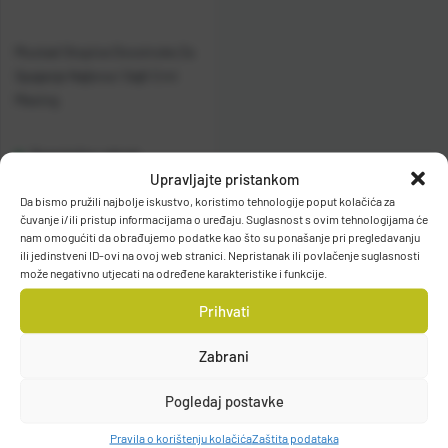
Mustad Stopice Dvostruke Za
Spajanje Najlona I Sajli Crni
Mesing
Raspoloživo odmah
Upravljajte pristankom
Da bismo pružili najbolje iskustvo, koristimo tehnologije poput kolačića za
Vidi detalje
čuvanje i/ili pristup informacijama o uređaju. Suglasnost s ovim tehnologijama će
nam omogućiti da obrađujemo podatke kao što su ponašanje pri pregledavanju
ili jedinstveni ID-ovi na ovoj web stranici. Nepristanak ili povlačenje suglasnosti
može negativno utjecati na određene karakteristike i funkcije.
Prihvati
Zabrani
Filteri
Pogledaj postavke
Pravila o korištenju kolačića
Zaštita podataka