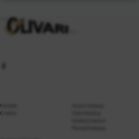
Kontakt
Gosen Katalog
O nama
Kanji Katalog
Katalog Casted
Mustad Katalog