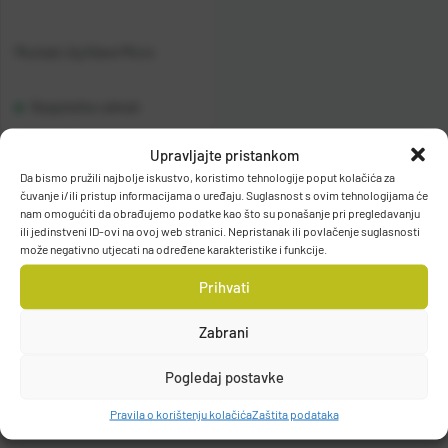
Mustad Jig Glave Micro
Raspoloživo odmah
Upravljajte pristankom
Vidi detalje
Da bismo pružili najbolje iskustvo, koristimo tehnologije poput kolačića za
čuvanje i/ili pristup informacijama o uređaju. Suglasnost s ovim tehnologijama će
nam omogućiti da obrađujemo podatke kao što su ponašanje pri pregledavanju
ili jedinstveni ID-ovi na ovoj web stranici. Nepristanak ili povlačenje suglasnosti
može negativno utjecati na određene karakteristike i funkcije.
Prihvati
Filteri
Zabrani
Pogledaj postavke
Pravila o korištenju kolačića
Zaštita podataka