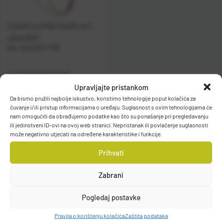
Casted Live Bait Rig #2 sa 3
udice BKK
Kat. broj:
CAS 7106
Raspoloživo odmah
Upravljajte pristankom
Da bismo pružili najbolje iskustvo, koristimo tehnologije poput kolačića za
Vidi detalje
čuvanje i/ili pristup informacijama o uređaju. Suglasnost s ovim tehnologijama će
nam omogućiti da obrađujemo podatke kao što su ponašanje pri pregledavanju
ili jedinstveni ID-ovi na ovoj web stranici. Nepristanak ili povlačenje suglasnosti
može negativno utjecati na određene karakteristike i funkcije.
Prihvati
Zabrani
Filteri
Pogledaj postavke
Pravila o korištenju kolačića
Zaštita podataka