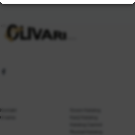
Kontakt
Gosen Katalog
O nama
Kanji Katalog
Katalog Casted
Mustad Katalog