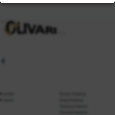
Kontakt
Gosen Katalog
O nama
Kanji Katalog
Katalog Casted
Mustad Katalog