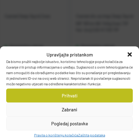
Casted Deep Squid 2sec
Casted dio za štap Deep Squid
6'6'' 197cm 60-140g 2sec TIP
Kat. broj:
CAS-R 1130 TIP
Raspoloživo odmah
Raspoloživo odmah
Upravljajte pristankom
Da bismo pružili najbolje iskustvo, koristimo tehnologije poput kolačića za
Vidi detalje
Vidi detalje
čuvanje i/ili pristup informacijama o uređaju. Suglasnost s ovim tehnologijama će
nam omogućiti da obrađujemo podatke kao što su ponašanje pri pregledavanju
ili jedinstveni ID-ovi na ovoj web stranici. Nepristanak ili povlačenje suglasnosti
može negativno utjecati na određene karakteristike i funkcije.
Prihvati
Zabrani
Filteri
Pogledaj postavke
Pravila o korištenju kolačića
Zaštita podataka