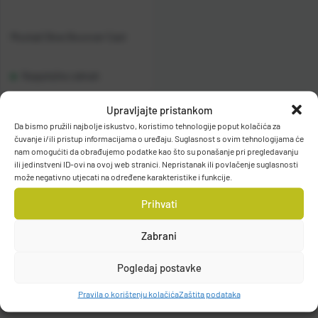
Mustad Slow Bouncer Cast
Raspoloživo odmah
Upravljajte pristankom
Vidi detalje
Da bismo pružili najbolje iskustvo, koristimo tehnologije poput kolačića za
čuvanje i/ili pristup informacijama o uređaju. Suglasnost s ovim tehnologijama će
nam omogućiti da obrađujemo podatke kao što su ponašanje pri pregledavanju
ili jedinstveni ID-ovi na ovoj web stranici. Nepristanak ili povlačenje suglasnosti
može negativno utjecati na određene karakteristike i funkcije.
Prihvati
Filteri
Zabrani
Pogledaj postavke
Pravila o korištenju kolačića
Zaštita podataka