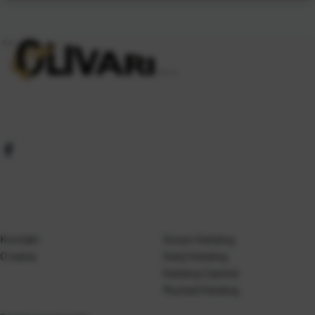
Kontakt
Gosen Katalog
O nama
Kanji Katalog
Katalog Casted
Mustad Katalog