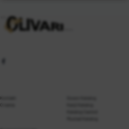
Kontakt
Gosen Katalog
O nama
Kanji Katalog
Katalog Casted
Mustad Katalog