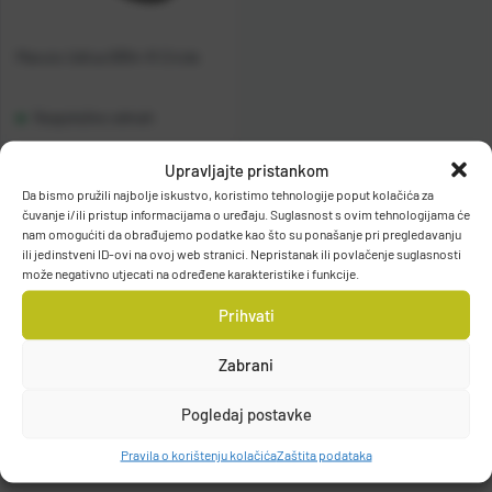
Maruto Udica 9354-R Circle
Raspoloživo odmah
Upravljajte pristankom
Vidi detalje
Da bismo pružili najbolje iskustvo, koristimo tehnologije poput kolačića za
čuvanje i/ili pristup informacijama o uređaju. Suglasnost s ovim tehnologijama će
nam omogućiti da obrađujemo podatke kao što su ponašanje pri pregledavanju
ili jedinstveni ID-ovi na ovoj web stranici. Nepristanak ili povlačenje suglasnosti
može negativno utjecati na određene karakteristike i funkcije.
Prihvati
Filteri
Zabrani
Pogledaj postavke
Pravila o korištenju kolačića
Zaštita podataka