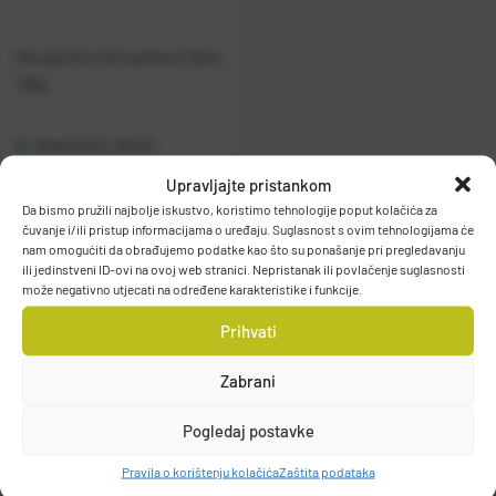
Mustad Oto Diving Pencil 18cm
106g
Raspoloživo odmah
Upravljajte pristankom
Vidi detalje
Da bismo pružili najbolje iskustvo, koristimo tehnologije poput kolačića za
čuvanje i/ili pristup informacijama o uređaju. Suglasnost s ovim tehnologijama će
nam omogućiti da obrađujemo podatke kao što su ponašanje pri pregledavanju
ili jedinstveni ID-ovi na ovoj web stranici. Nepristanak ili povlačenje suglasnosti
može negativno utjecati na određene karakteristike i funkcije.
Prihvati
Zabrani
Filteri
Pogledaj postavke
Pravila o korištenju kolačića
Zaštita podataka