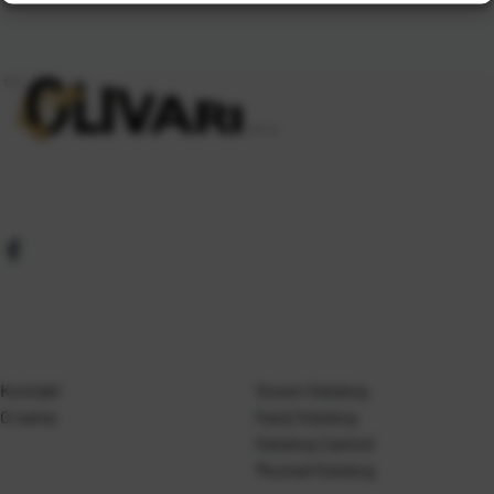
Kontakt
Gosen Katalog
O nama
Kanji Katalog
Katalog Casted
Mustad Katalog