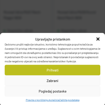
Mustad Udica MU01 Match
Mustad Udica MU09 Round
Maggot NEW
Bend Match NEW
Raspoloživo odmah
Raspoloživo odmah
Upravljajte pristankom
Vidi detalje
Vidi detalje
Da bismo pružili najbolje iskustvo, koristimo tehnologije poput kolačića za
čuvanje i/ili pristup informacijama o uređaju. Suglasnost s ovim tehnologijama će
nam omogućiti da obrađujemo podatke kao što su ponašanje pri pregledavanju
ili jedinstveni ID-ovi na ovoj web stranici. Nepristanak ili povlačenje suglasnosti
može negativno utjecati na određene karakteristike i funkcije.
Prihvati
Zabrani
Filteri
Pogledaj postavke
Pravila o korištenju kolačića
Zaštita podataka