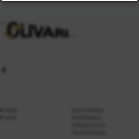
Kontakt
Gosen Katalog
O nama
Kanji Katalog
Katalog Casted
Mustad Katalog