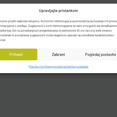
Upravljajte pristankom
bismo pružili najbolje iskustvo, koristimo tehnologije poput kolačića za čuvanje i/ili prist
ormacijama o uređaju. Suglasnost s ovim tehnologijama će nam omogućiti da obrađujemo
atke kao što su ponašanje pri pregledavanju ili jedinstveni ID-ovi na ovoj web stranici.
ristanak ili povlačenje suglasnosti može negativno utjecati na određene karakteristike i
kcije.
Prihvati
Zabrani
Pogledaj postavke
Pravila o korištenju kolačića
Zaštita podataka