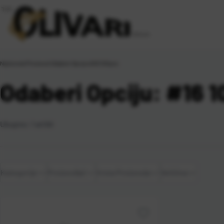
Naslovna
\
Proizvod Odaberi Opciju
\
#16 100pcs
Odaberi Opciju: #16 
Ukupno:
1
artikl
Kategorije
Proizvođač
Vrsta Proizvoda
Veličina