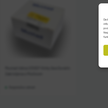
Da 
inf
pod
Nep
fun
Mustad Udica 2310DT Kirby Sea Duratin
Zakrivljena s Pločicom
Raspoloživo odmah