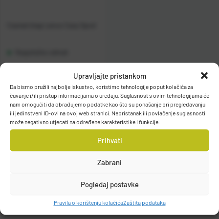
Casted štap Lenox Carp Spod
Raspoloživo odmah
Upravljajte pristankom
Vidi detalje
Da bismo pružili najbolje iskustvo, koristimo tehnologije poput kolačića za
čuvanje i/ili pristup informacijama o uređaju. Suglasnost s ovim tehnologijama će
nam omogućiti da obrađujemo podatke kao što su ponašanje pri pregledavanju
ili jedinstveni ID-ovi na ovoj web stranici. Nepristanak ili povlačenje suglasnosti
može negativno utjecati na određene karakteristike i funkcije.
Prihvati
Filteri
Zabrani
Pogledaj postavke
Pravila o korištenju kolačića
Zaštita podataka