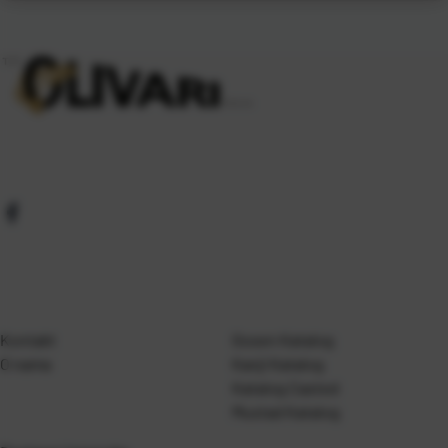
Kontakt
Gosen Katalog
O nama
Kanji Katalog
Katalog Casted
Mustad Katalog