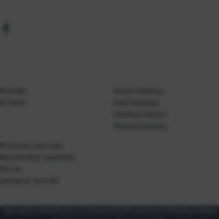
Kontakt
Gosen Katalog
O nama
Kanji Katalog
Katalog Casted
Mustad Katalog
Dostava i isporuka
Naručivanje i plaćanje
Servis
Zamjene i povrati
Opći uvjeti korištenja
Pravila o korištenju kolačića
Pravila privatnosti
Zaštita podataka