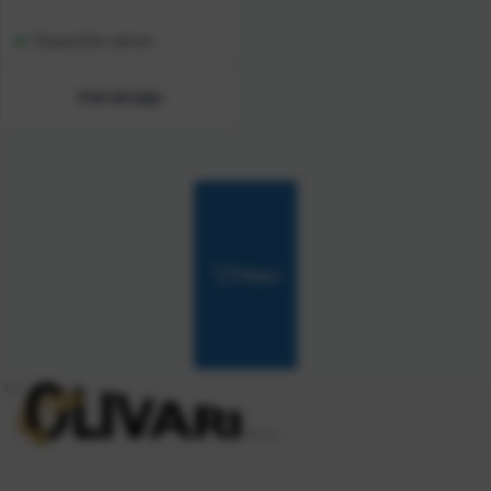
Raspoloživo odmah
Vidi detalje
Filteri