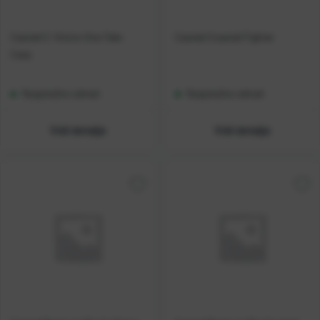
Casted C-Vision One Tele-
Casted Coastal Fighter
Carp
Raspoloživo odmah
Raspoloživo odmah
Vidi detalje
Vidi detalje