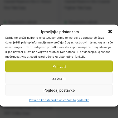
Casted Rezervni Dio C-Vision
Casted Rezervni Dio Coastal
One Tele Carp
Fighter Tele Carp
Raspoloživo odmah
Raspoloživo odmah
Upravljajte pristankom
Vidi detalje
Vidi detalje
Da bismo pružili najbolje iskustvo, koristimo tehnologije poput kolačića za
čuvanje i/ili pristup informacijama o uređaju. Suglasnost s ovim tehnologijama će
nam omogućiti da obrađujemo podatke kao što su ponašanje pri pregledavanju
ili jedinstveni ID-ovi na ovoj web stranici. Nepristanak ili povlačenje suglasnosti
može negativno utjecati na određene karakteristike i funkcije.
Prihvati
Zabrani
Pogledaj postavke
Pravila o korištenju kolačića
Zaštita podataka
Casted štap Gray-XC Tele Carp
10'0" 3.0lbs 2sec