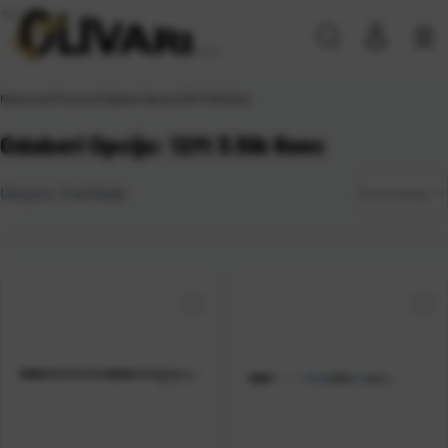
Naslovna
\
Proizvod Odaberi Opciju
\
12ft 3.5lb 6sec
Odaberi Opciju: 12ft 3.5lb 6sec
Zadano
Ukupno:
5
artikala
Sortiranje
Najviša
cijena
Najniža
cijena
Naziv A-
Z
Naziv Z-
A