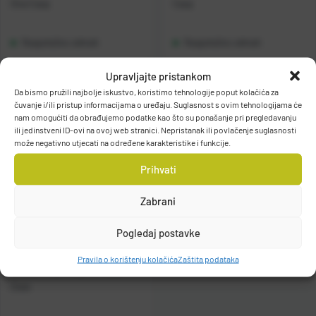
One Carp
Carp
Raspoloživo odmah
Raspoloživo odmah
Upravljajte pristankom
Vidi detalje
Vidi detalje
Da bismo pružili najbolje iskustvo, koristimo tehnologije poput kolačića za
čuvanje i/ili pristup informacijama o uređaju. Suglasnost s ovim tehnologijama će
nam omogućiti da obrađujemo podatke kao što su ponašanje pri pregledavanju
ili jedinstveni ID-ovi na ovoj web stranici. Nepristanak ili povlačenje suglasnosti
može negativno utjecati na određene karakteristike i funkcije.
Prihvati
Zabrani
Pogledaj postavke
Pravila o korištenju kolačića
Zaštita podataka
Casted štap Gray-XC Carp
2sec