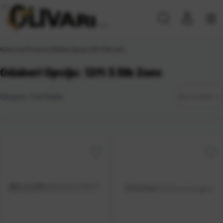
Naslovna
\
Proizvod Odaberi Opciju
\
12ft 3.5lb 2sec
Odaberi Opciju: 12ft 3.5lb 2sec
Zadano
Ukupno:
5
artikala
Sortiranje
Najviša
cijena
Najniža
cijena
Naziv A-
Z
Naziv Z-
A