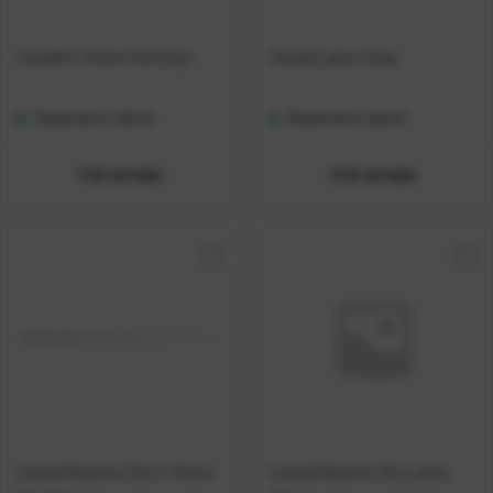
Casted C-Vision One Carp
Casted Lenox Carp
Raspoloživo odmah
Raspoloživo odmah
Vidi detalje
Vidi detalje
Casted Rezervni Dio C-Vision
Casted Rezervni Dio Lenox