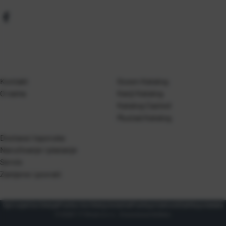
Kontakt
Gosen Katalog
O nama
Kanji Katalog
Katalog Casted
Mustad Katalog
Dostava i isporuka
Naručivanje i plaćanje
Servis
Zamjene i povrati
Opći uvjeti korištenja
Pravila o korištenju kolačića
Pravila privatnosti
Zaštita podataka
© 2026 T.P Olivari d.o.o.. Sva prava pridržana.