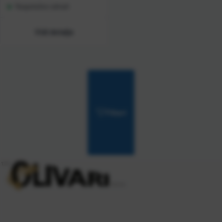
Raspoloživo odmah
Vidi detalje
Filteri