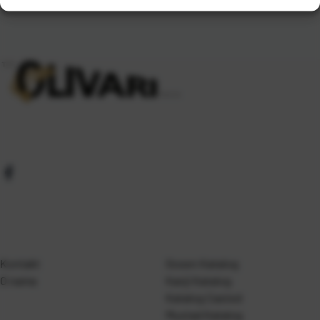
Kontakt
Gosen Katalog
O nama
Kanji Katalog
Katalog Casted
Mustad Katalog