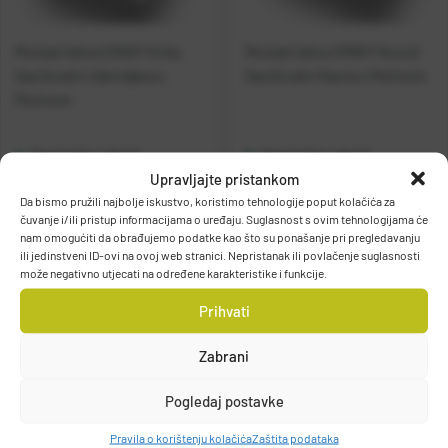
Mustad Udica 2310DT Kirby
Mustad Udica 2315DT Round
Sea Duratin Zakrivljena s
Sea Duratin Ravna s Pločicom
Pločicom
Raspoloživo odmah
Raspoloživo odmah
Upravljajte pristankom
Da bismo pružili najbolje iskustvo, koristimo tehnologije poput kolačića za
Vidi detalje
Vidi detalje
čuvanje i/ili pristup informacijama o uređaju. Suglasnost s ovim tehnologijama će
nam omogućiti da obrađujemo podatke kao što su ponašanje pri pregledavanju
ili jedinstveni ID-ovi na ovoj web stranici. Nepristanak ili povlačenje suglasnosti
može negativno utjecati na određene karakteristike i funkcije.
Prihvati
Zabrani
Filteri
Pogledaj postavke
Pravila o korištenju kolačića
Zaštita podataka