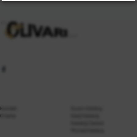
Kontakt
Gosen Katalog
O nama
Kanji Katalog
Katalog Casted
Mustad Katalog