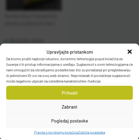
Mustad Udica Trokraka KVD
Elite Round Bend UV Paint
Raspoloživo odmah
Upravljajte pristankom
Vidi detalje
Da bismo pružili najbolje iskustvo, koristimo tehnologije poput kolačića za
čuvanje i/ili pristup informacijama o uređaju. Suglasnost s ovim tehnologijama će
nam omogućiti da obrađujemo podatke kao što su ponašanje pri pregledavanju
ili jedinstveni ID-ovi na ovoj web stranici. Nepristanak ili povlačenje suglasnosti
može negativno utjecati na određene karakteristike i funkcije.
Prihvati
Zabrani
Filteri
Pogledaj postavke
Pravila o korištenju kolačića
Zaštita podataka