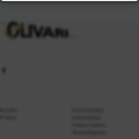
Kontakt
Gosen Katalog
O nama
Kanji Katalog
Katalog Casted
Mustad Katalog