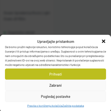
Gosen Upredenica Roots Light
Green x8 150m
Raspoloživo odmah
Upravljajte pristankom
Vidi detalje
Da bismo pružili najbolje iskustvo, koristimo tehnologije poput kolačića za
čuvanje i/ili pristup informacijama o uređaju. Suglasnost s ovim tehnologijama će
nam omogućiti da obrađujemo podatke kao što su ponašanje pri pregledavanju
ili jedinstveni ID-ovi na ovoj web stranici. Nepristanak ili povlačenje suglasnosti
može negativno utjecati na određene karakteristike i funkcije.
Prihvati
Zabrani
Filteri
Pogledaj postavke
Pravila o korištenju kolačića
Zaštita podataka