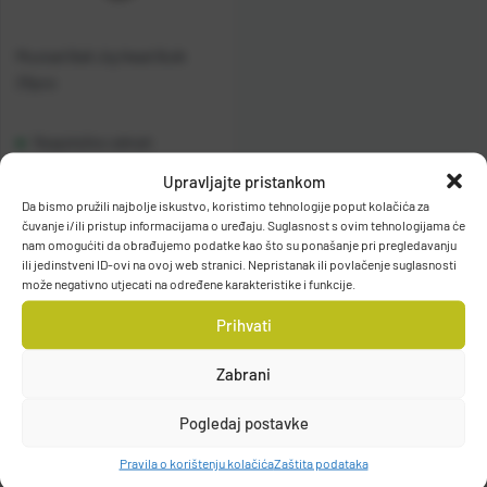
Mustad Ball Jig Head Bulk
25pcs
Raspoloživo odmah
Upravljajte pristankom
Vidi detalje
Da bismo pružili najbolje iskustvo, koristimo tehnologije poput kolačića za
čuvanje i/ili pristup informacijama o uređaju. Suglasnost s ovim tehnologijama će
nam omogućiti da obrađujemo podatke kao što su ponašanje pri pregledavanju
ili jedinstveni ID-ovi na ovoj web stranici. Nepristanak ili povlačenje suglasnosti
može negativno utjecati na određene karakteristike i funkcije.
Prihvati
Zabrani
Filteri
Pogledaj postavke
Pravila o korištenju kolačića
Zaštita podataka