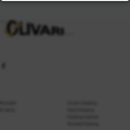
Kontakt
Gosen Katalog
O nama
Kanji Katalog
Katalog Casted
Mustad Katalog