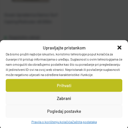
Gosen Upredenica Samon Surf
Casting Multicolor x8 200m
Raspoloživo odmah
Upravljajte pristankom
Vidi detalje
Da bismo pružili najbolje iskustvo, koristimo tehnologije poput kolačića za
čuvanje i/ili pristup informacijama o uređaju. Suglasnost s ovim tehnologijama će
nam omogućiti da obrađujemo podatke kao što su ponašanje pri pregledavanju
ili jedinstveni ID-ovi na ovoj web stranici. Nepristanak ili povlačenje suglasnosti
može negativno utjecati na određene karakteristike i funkcije.
Prihvati
Zabrani
Filteri
Pogledaj postavke
Pravila o korištenju kolačića
Zaštita podataka