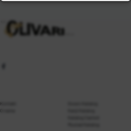
Kontakt
Gosen Katalog
O nama
Kanji Katalog
Katalog Casted
Mustad Katalog