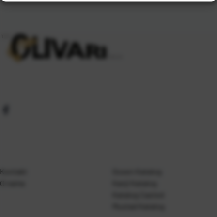
Kontakt
Gosen Katalog
O nama
Kanji Katalog
Katalog Casted
Mustad Katalog