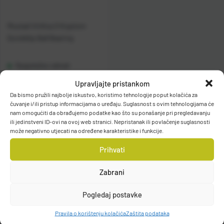
Mustad Vrtilica S Kopčom
Quickklip Ball Bearing
Raspoloživo odmah
Upravljajte pristankom
Vidi detalje
Da bismo pružili najbolje iskustvo, koristimo tehnologije poput kolačića za
čuvanje i/ili pristup informacijama o uređaju. Suglasnost s ovim tehnologijama će
nam omogućiti da obrađujemo podatke kao što su ponašanje pri pregledavanju
ili jedinstveni ID-ovi na ovoj web stranici. Nepristanak ili povlačenje suglasnosti
može negativno utjecati na određene karakteristike i funkcije.
Prihvati
Zabrani
Filteri
Pogledaj postavke
Pravila o korištenju kolačića
Zaštita podataka