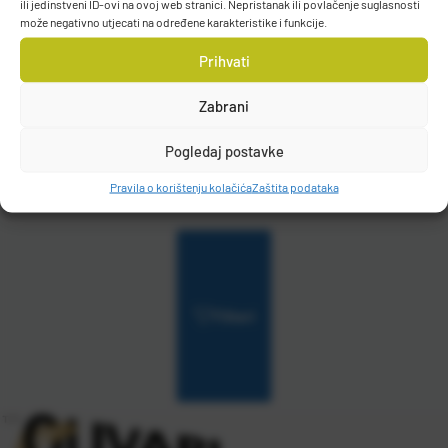
ili jedinstveni ID-ovi na ovoj web stranici. Nepristanak ili povlačenje suglasnosti
može negativno utjecati na određene karakteristike i funkcije.
Casted Ventus Spin
Prihvati
Raspoloživo odmah
Zabrani
Pogledaj postavke
Vidi detalje
Pravila o korištenju kolačića
Zaštita podataka
Filteri