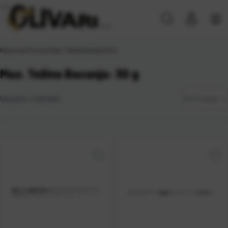
Naslovna
\
Proizvod Max. Težina Bacanja
\
30 g
Max. Težina Bacanja: 30 g
Zadano
Ukupno:
3
artikla
Sortiranje
Najviša
cijena
Najniža
cijena
Naziv A-
Z
Naziv Z-
A