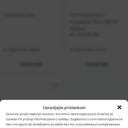
Casted Satis Spin
CASTED štap Select
Competition Bolo 5.00m 10-
30g 5sec
Kat. broj:
CAS 1091
Raspoloživo odmah
Raspoloživo odmah
Vidi detalje
Vidi detalje
Upravljajte pristankom
Da bismo pružili najbolje iskustvo, koristimo tehnologije poput kolačića za
čuvanje i/ili pristup informacijama o uređaju. Suglasnost s ovim tehnologijama će
nam omogućiti da obrađujemo podatke kao što su ponašanje pri pregledavanju