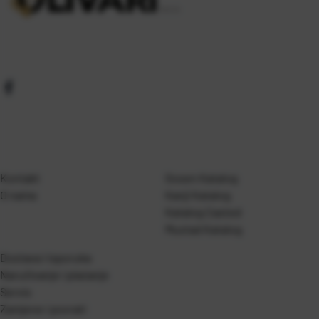
Kontakt
Gosen Katalog
O nama
Kanji Katalog
Katalog Casted
Mustad Katalog
Dostava i isporuka
Naručivanje i plaćanje
Servis
Zamjene i povrati