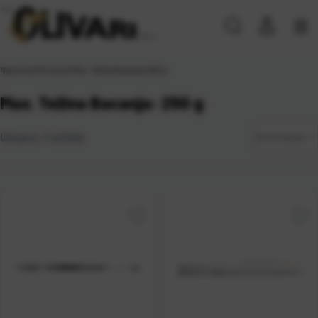
Naslovna
\
Proizvod Max. Težina Bacanja
\
250 g
Max. Težina Bacanja: 250 g
Zadano
Ukupno:
4
artikla
Sortiranje
Najviša
cijena
Najniža
cijena
Naziv A-
Z
Naziv Z-
A