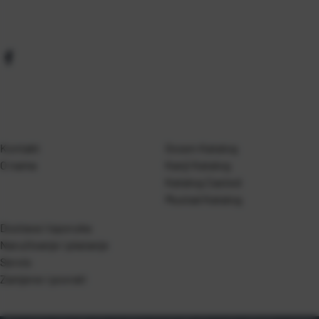
Kontakt
Gosen Katalog
O nama
Kanji Katalog
Katalog Casted
Mustad Katalog
Dostava i isporuka
Naručivanje i plaćanje
Servis
Zamjene i povrati