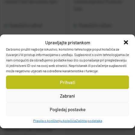
Casted Free Fall Inchiku Spin
Casted štap Bito Profondo
2sec
Raspoloživo odmah
Raspoloživo odmah
Vidi detalje
Vidi detalje
Upravljajte pristankom
Da bismo pružili najbolje iskustvo, koristimo tehnologije poput kolačića za
čuvanje i/ili pristup informacijama o uređaju. Suglasnost s ovim tehnologijama će
nam omogućiti da obrađujemo podatke kao što su ponašanje pri pregledavanju
ili jedinstveni ID-ovi na ovoj web stranici. Nepristanak ili povlačenje suglasnosti
može negativno utjecati na određene karakteristike i funkcije.
Prihvati
Zabrani
Pogledaj postavke
Pravila o korištenju kolačića
Zaštita podataka
Casted štap FREE FALL
INCHIKU 2 Cast 212cm 80-